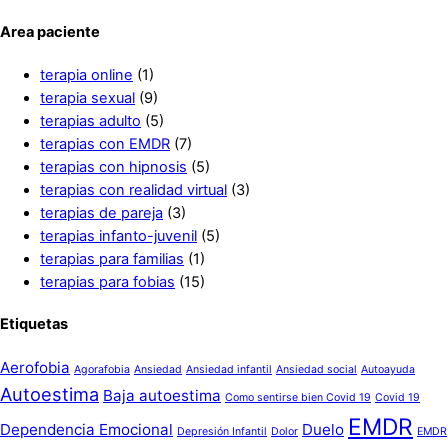
Area paciente
terapia online
(1)
terapia sexual
(9)
terapias adulto
(5)
terapias con EMDR
(7)
terapias con hipnosis
(5)
terapias con realidad virtual
(3)
terapias de pareja
(3)
terapias infanto-juvenil
(5)
terapias para familias
(1)
terapias para fobias
(15)
Etiquetas
Aerofobia
Agorafobia
Ansiedad
Ansiedad infantil
Ansiedad social
Autoayuda
Autoestima
Baja autoestima
Como sentirse bien Covid 19
Covid 19
EMDR
Dependencia Emocional
Duelo
Depresión Infantil
Dolor
EMDR