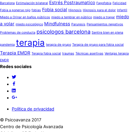
Estrés Postraumatico
Barcelona
Estimulación bilateral
Fagofobia
Felicidad
Fobia social
Fobia a ponerse rojo
fobias
Hipnosis
Hipnosis para el dolor
Infantil
miedo
Miedo a Orinar en baños públicos
miedo a temblar en público
miedo a tragar
a volar
Mindfulness
miedo psicológico
Paruresis
Pensamientos negativos
psicologos barcelona
Problemas de conducta
Sentire bien en plena
terapia
pandemia
terapia de grupo
Terapia de grupo para fobia social
Terapia EMDR
Terapia fobia social
traumas
Técnicas asertivas
Ventajas terapia
EMDR
Redes sociales
Política de privacidad
© Psicoavanza 2017
Centro de Psicología Avanzada