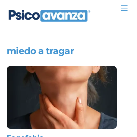
Skip
Me
to
content
miedo a tragar