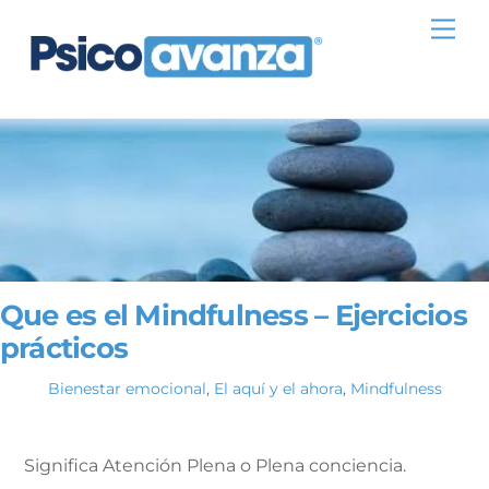
Skip
Me
to
content
Que es el Mindfulness – Ejercicios
prácticos
Bienestar emocional
,
El aquí y el ahora
,
Mindfulness
Significa Atención Plena o Plena conciencia.