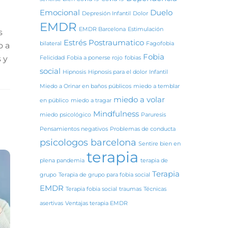
Emocional
Duelo
Depresión Infantil
Dolor
EMDR
EMDR Barcelona
Estimulación
s
Estrés Postraumatico
bilateral
Fagofobia
o a
Fobia
 y
Felicidad
Fobia a ponerse rojo
fobias
social
Hipnosis
Hipnosis para el dolor
Infantil
Miedo a Orinar en baños públicos
miedo a temblar
miedo a volar
en público
miedo a tragar
Mindfulness
miedo psicológico
Paruresis
Pensamientos negativos
Problemas de conducta
psicologos barcelona
Sentire bien en
terapia
plena pandemia
terapia de
Terapia
grupo
Terapia de grupo para fobia social
EMDR
Terapia fobia social
traumas
Técnicas
asertivas
Ventajas terapia EMDR