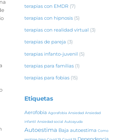
una
terapias con EMDR
(7)
de
terapias con hipnosis
(5)
io
terapias con realidad virtual
(3)
a
terapias de pareja
(3)
terapias infanto-juvenil
(5)
a
terapias para familias
(1)
terapias para fobias
(15)
to
Etiquetas
Aerofobia
Agorafobia
Ansiedad
Ansiedad
infantil
Ansiedad social
Autoayuda
n
Autoestima
Baja autoestima
Como
Dependencia
sentirse bien Covid 19
Covid 19