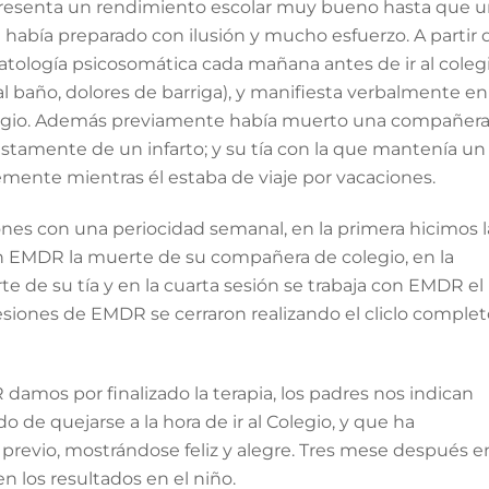
presenta un rendimiento escolar muy bueno hasta que 
 había preparado con ilusión y mucho esfuerzo. A partir 
ología psicosomática cada mañana antes de ir al coleg
al baño, dolores de barriga), y manifiesta verbalmente en
olegio. Además previamente había muerto una compañer
estamente de un infarto; y su tía con la que mantenía un
ente mientras él estaba de viaje por vacaciones.
ones con una periocidad semanal, en la primera hicimos l
con EMDR la muerte de su compañera de colegio, en la
 de su tía y en la cuarta sesión se trabaja con EMDR el
sesiones de EMDR se cerraron realizando el cliclo comple
amos por finalizado la terapia, los padres nos indican
do de quejarse a la hora de ir al Colegio, y que ha
revio, mostrándose feliz y alegre. Tres mese después e
n los resultados en el niño.