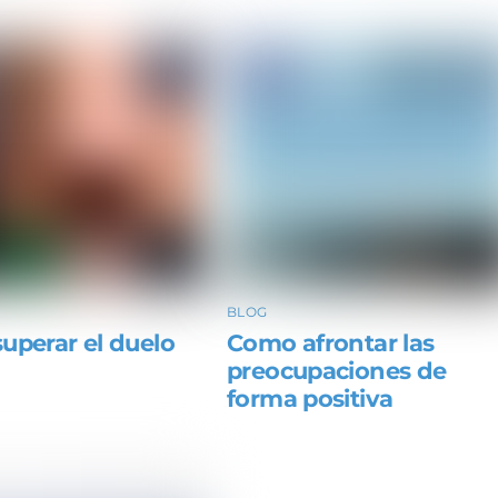
BLOG
uperar el duelo
Como afrontar las
preocupaciones de
forma positiva