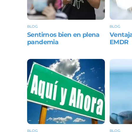
BLOG
BLOG
Sentirnos bien en plena
Ventaja
pandemia
EMDR
BLOG
BLOG