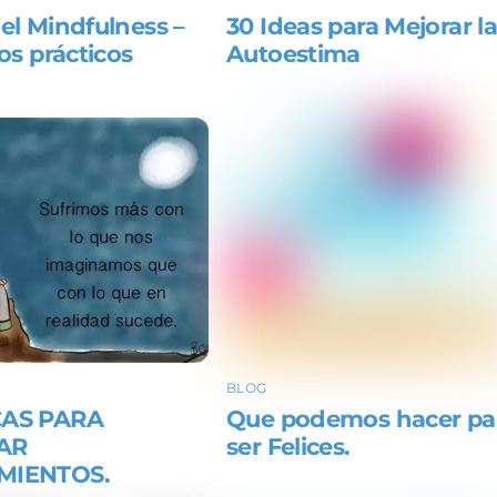
el Mindfulness –
30 Ideas para Mejorar l
ios prácticos
Autoestima
BLOG
CAS PARA
Que podemos hacer pa
AR
ser Felices.
MIENTOS.