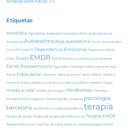
terapias para fobias
(15)
Etiquetas
Aerofobia
Agorafobia
Ansiedad
Ansiedad infantil
Ansiedad social
Autoestima
Baja autoestima
Autoayuda
Como sentirse bien
Dependencia Emocional
Covid 19
Covid 19
Depresión Infantil
EMDR
Duelo
Dolor
EMDR Barcelona
Estimulación bilateral
Estrés Postraumatico
Fagofobia
Felicidad
Fobia a ponerse rojo
Fobia social
fobias
Hipnosis
Hipnosis para el dolor
Infantil
Miedo a
Orinar en baños públicos
miedo a temblar en público
miedo a tragar
miedo a volar
Mindfulness
miedo psicológico
Paruresis
psicologos
Pensamientos negativos
Problemas de conducta
terapia
barcelona
Sentire bien en plena pandemia
Terapia EMDR
terapia de grupo
Terapia de grupo para fobia social
Terapia fobia social
traumas
Técnicas asertivas
Ventajas terapia EMDR