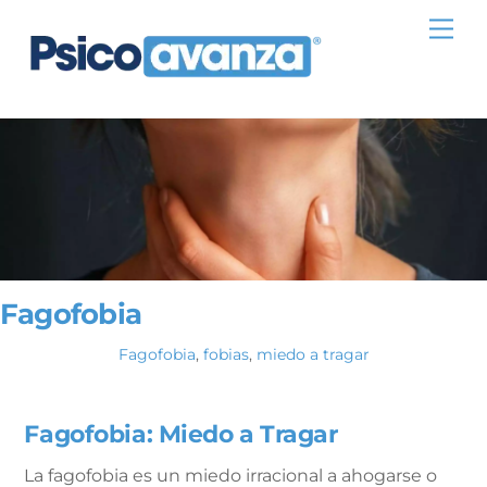
Skip
Me
to
content
Fagofobia
Fagofobia
,
fobias
,
miedo a tragar
Fagofobia: Miedo a Tragar
La fagofobia es un miedo irracional a ahogarse o