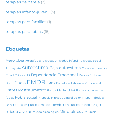
terapias de pareja
(3)
terapias infanto-juvenil
(5)
terapias para familias
(1)
terapias para fobias
(15)
Etiquetas
Aerofobia
Agorafobia
Ansiedad
Ansiedad infantil
Ansiedad social
Autoestima
Baja autoestima
Autoayuda
Como sentirse bien
Dependencia Emocional
Covid 19
Covid 19
Depresión Infantil
EMDR
Duelo
Dolor
EMDR Barcelona
Estimulación bilateral
Estrés Postraumatico
Fagofobia
Felicidad
Fobia a ponerse rojo
Fobia social
fobias
Hipnosis
Hipnosis para el dolor
Infantil
Miedo a
Orinar en baños públicos
miedo a temblar en público
miedo a tragar
miedo a volar
Mindfulness
miedo psicológico
Paruresis