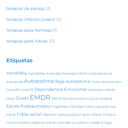
terapias de pareja
(3)
terapias infanto-juvenil
(5)
terapias para familias
(1)
terapias para fobias
(15)
Etiquetas
Aerofobia
Agorafobia
Ansiedad
Ansiedad infantil
Ansiedad social
Autoestima
Baja autoestima
Autoayuda
Como sentirse bien
Dependencia Emocional
Covid 19
Covid 19
Depresión Infantil
EMDR
Duelo
Dolor
EMDR Barcelona
Estimulación bilateral
Estrés Postraumatico
Fagofobia
Felicidad
Fobia a ponerse rojo
Fobia social
fobias
Hipnosis
Hipnosis para el dolor
Infantil
Miedo a
Orinar en baños públicos
miedo a temblar en público
miedo a tragar