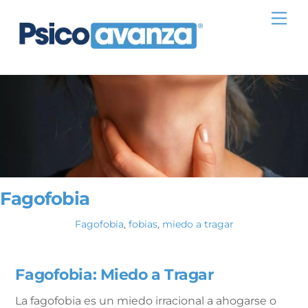
Skip
Me
to
content
Fagofobia
Fagofobia
,
fobias
,
miedo a tragar
Fagofobia: Miedo a Tragar
La fagofobia es un miedo irracional a ahogarse o