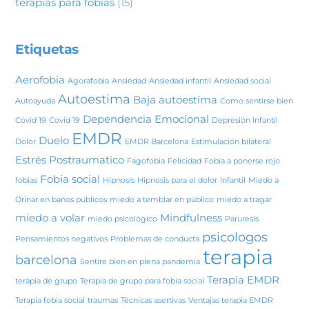
terapias para fobias
(15)
Etiquetas
Aerofobia
Agorafobia
Ansiedad
Ansiedad infantil
Ansiedad social
Autoestima
Baja autoestima
Autoayuda
Como sentirse bien
Dependencia Emocional
Covid 19
Covid 19
Depresión Infantil
EMDR
Duelo
Dolor
EMDR Barcelona
Estimulación bilateral
Estrés Postraumatico
Fagofobia
Felicidad
Fobia a ponerse rojo
Fobia social
fobias
Hipnosis
Hipnosis para el dolor
Infantil
Miedo a
Orinar en baños públicos
miedo a temblar en público
miedo a tragar
miedo a volar
Mindfulness
miedo psicológico
Paruresis
psicologos
Pensamientos negativos
Problemas de conducta
terapia
barcelona
Sentire bien en plena pandemia
Terapia EMDR
terapia de grupo
Terapia de grupo para fobia social
Terapia fobia social
traumas
Técnicas asertivas
Ventajas terapia EMDR