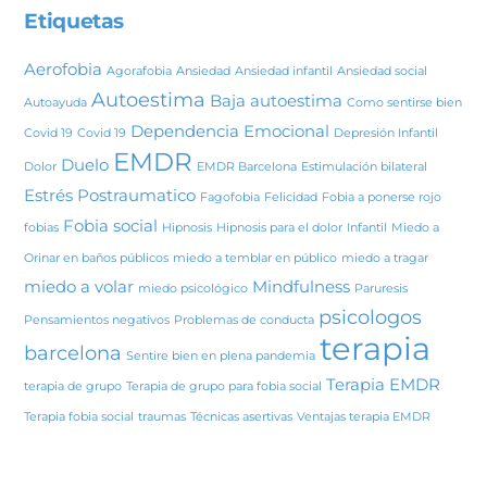
Etiquetas
Aerofobia
Agorafobia
Ansiedad
Ansiedad infantil
Ansiedad social
Autoestima
Baja autoestima
Autoayuda
Como sentirse bien
Dependencia Emocional
Covid 19
Covid 19
Depresión Infantil
EMDR
Duelo
Dolor
EMDR Barcelona
Estimulación bilateral
Estrés Postraumatico
Fagofobia
Felicidad
Fobia a ponerse rojo
Fobia social
fobias
Hipnosis
Hipnosis para el dolor
Infantil
Miedo a
Orinar en baños públicos
miedo a temblar en público
miedo a tragar
miedo a volar
Mindfulness
miedo psicológico
Paruresis
psicologos
Pensamientos negativos
Problemas de conducta
terapia
barcelona
Sentire bien en plena pandemia
Terapia EMDR
terapia de grupo
Terapia de grupo para fobia social
Terapia fobia social
traumas
Técnicas asertivas
Ventajas terapia EMDR