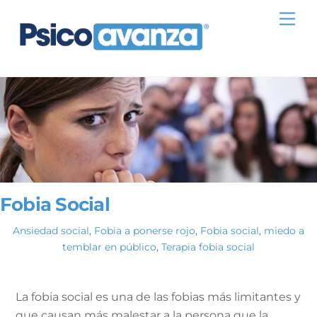
Skip
Me
to
content
Fobia Social
Ansiedad social
,
Fobia a ponerse rojo
,
Fobia social
,
miedo a
temblar en público
,
Terapia fobia social
La fobia social es una de las fobias más limitantes y
que causan más malestar a la persona que la